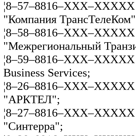
¦8–57–8816–XXX–XXXXX 
"Компания ТрансТелеКом"
¦8–58–8816–XXX–XXXXX 
"Межрегиональный Транзи
¦8–59–8816–XXX–XXXXX —
Business Services;
¦8–26–8816–XXX–XXXXX 
"АРКТЕЛ";
¦8–27–8816–XXX–XXXXX 
"Синтерра";