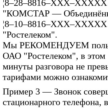
¦8–28–8816–XXX–XXXXX 
"КОМСТАР — Объединённ
¦8–10–8816–XXX–XXXXX 
"Ростелеком".
Мы РЕКОМЕНДУЕМ пользов
ОАО "Ростелеком", в этом
минуты разговора не прев
тарифами можно ознакомит
Пример 3 — Звонок совер
стационарного телефона, 