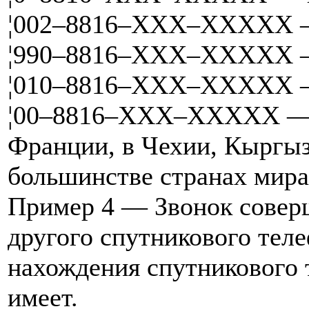
¦002–8816–XXX–XXXXX —
¦990–8816–XXX–XXXXX —
¦010–8816–XXX–XXXXX —
¦00–8816–XXX–XXXXX — в
Франции, в Чехии, Кыргыз
большинстве странах мира
Пример 4 — Звонок соверш
другого спутникового тел
нахождения спутникового т
имеет.